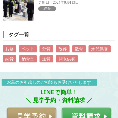
更新日：2024年03月13日
納骨
タグ一覧
お墓
ペット
分骨
改葬
散骨
永代供養
納骨
納骨堂
送骨
開眼供養
お墓のお引越しのご相談もお受けいたします
LINEで簡単！
＼ 見学予約・資料請求 ／