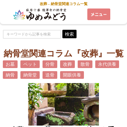
改葬 – 納骨堂関連コラム一覧
検索
納骨堂関連コラム『改葬』一覧
お墓
ペット
分骨
改葬
散骨
永代供養
納骨
納骨堂
送骨
開眼供養