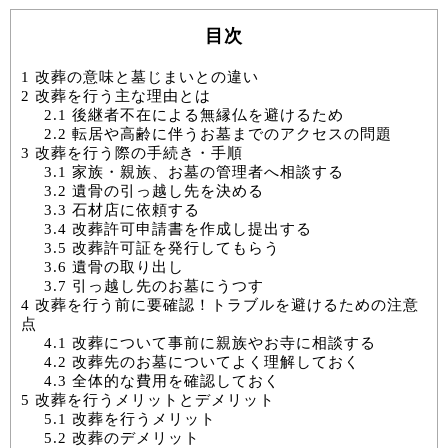
目次
1
改葬の意味と墓じまいとの違い
2
改葬を行う主な理由とは
2.1
後継者不在による無縁仏を避けるため
2.2
転居や高齢に伴うお墓までのアクセスの問題
3
改葬を行う際の手続き・手順
3.1
家族・親族、お墓の管理者へ相談する
3.2
遺骨の引っ越し先を決める
3.3
石材店に依頼する
3.4
改葬許可申請書を作成し提出する
3.5
改葬許可証を発行してもらう
3.6
遺骨の取り出し
3.7
引っ越し先のお墓にうつす
4
改葬を行う前に要確認！トラブルを避けるための注意
点
4.1
改葬について事前に親族やお寺に相談する
4.2
改葬先のお墓についてよく理解しておく
4.3
全体的な費用を確認しておく
5
改葬を行うメリットとデメリット
5.1
改葬を行うメリット
5.2
改葬のデメリット