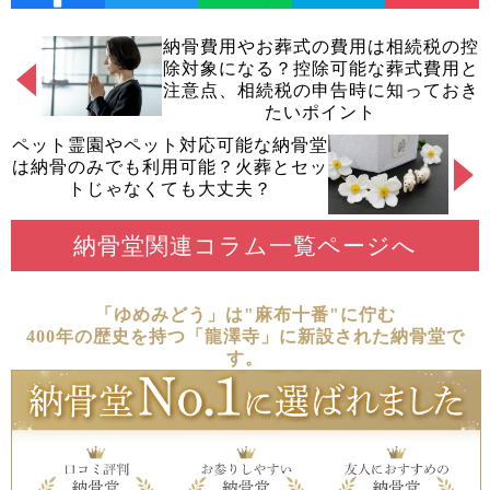
納骨費用やお葬式の費用は相続税の控
除対象になる？控除可能な葬式費用と
注意点、相続税の申告時に知っておき
たいポイント
ペット霊園やペット対応可能な納骨堂
は納骨のみでも利用可能？火葬とセッ
トじゃなくても大丈夫？
納骨堂関連コラム一覧ページへ
「ゆめみどう」は"麻布十番"に佇む
400年の歴史を持つ「龍澤寺」に新設された納骨堂で
す。