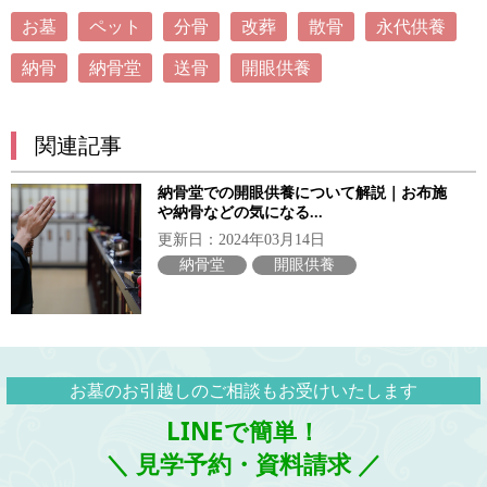
お墓
ペット
分骨
改葬
散骨
永代供養
納骨
納骨堂
送骨
開眼供養
関連記事
納骨堂での開眼供養について解説｜お布施
や納骨などの気になる...
更新日：2024年03月14日
納骨堂
開眼供養
お墓のお引越しのご相談もお受けいたします
LINEで簡単！
＼ 見学予約・資料請求 ／