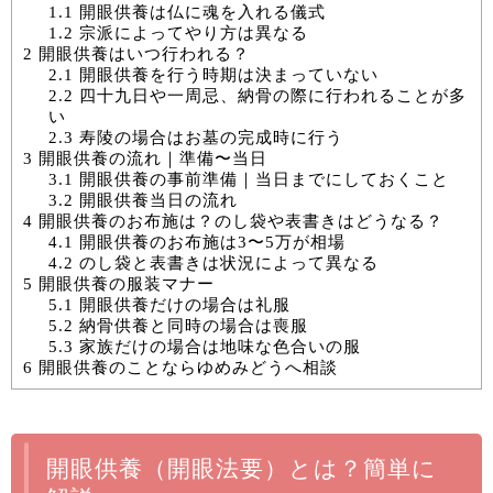
1.1
開眼供養は仏に魂を入れる儀式
1.2
宗派によってやり方は異なる
2
開眼供養はいつ行われる？
2.1
開眼供養を行う時期は決まっていない
2.2
四十九日や一周忌、納骨の際に行われることが多
い
2.3
寿陵の場合はお墓の完成時に行う
3
開眼供養の流れ｜準備〜当日
3.1
開眼供養の事前準備｜当日までにしておくこと
3.2
開眼供養当日の流れ
4
開眼供養のお布施は？のし袋や表書きはどうなる？
4.1
開眼供養のお布施は3〜5万が相場
4.2
のし袋と表書きは状況によって異なる
5
開眼供養の服装マナー
5.1
開眼供養だけの場合は礼服
5.2
納骨供養と同時の場合は喪服
5.3
家族だけの場合は地味な色合いの服
6
開眼供養のことならゆめみどうへ相談
開眼供養（開眼法要）とは？簡単に