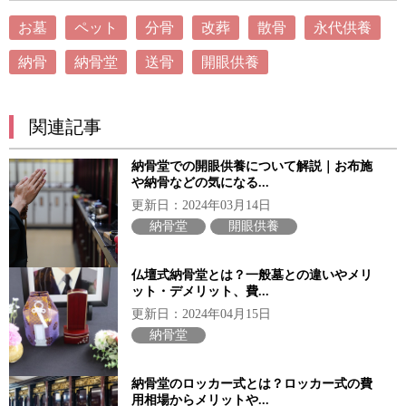
お墓
ペット
分骨
改葬
散骨
永代供養
納骨
納骨堂
送骨
開眼供養
関連記事
納骨堂での開眼供養について解説｜お布施
や納骨などの気になる...
更新日：2024年03月14日
納骨堂
開眼供養
仏壇式納骨堂とは？一般墓との違いやメリ
ット・デメリット、費...
更新日：2024年04月15日
納骨堂
納骨堂のロッカー式とは？ロッカー式の費
用相場からメリットや...