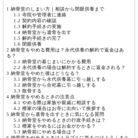
1
納骨堂のしまい方｜相談から閉眼供養まで
1.1
寺院や管理者に連絡
1.2
契約内容の確認
1.3
解約手続きの実施
1.4
納骨堂から遺骨を出す
1.5
解約手続きの完了
1.6
閉眼供養
2
納骨堂をやめる費用は？永代供養の解約で返金はあ
る？
2.1
納骨堂の墓じまいにかかる費用
2.2
永代供養の場合は解約するときに返金される？
3
納骨堂をやめた後はどうなる？
3.1
納骨堂から永代供養墓に引っ越しする
3.2
納骨堂から合祀墓に引っ越しする
3.3
散骨する
4
納骨堂をやめるときの注意点
4.1
やめる際は家族や親戚に相談する
4.2
檀家の場合はお寺に出向いて挨拶する
5
納骨堂から遺骨を出すときに気になる質問
5.1
納骨堂をやめるときの行政手続きは？
5.2
檀家をやめるにはお金がかかる？
5.3
納骨前にやめる場合は？
6
納骨堂をやめるときはトラブルに気をつけよう｜まと