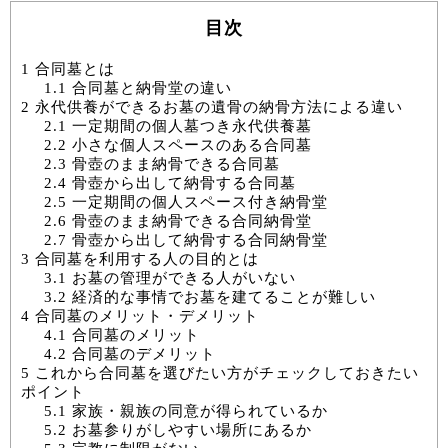
目次
1
合同墓とは
1.1
合同墓と納骨堂の違い
2
永代供養ができるお墓の遺骨の納骨方法による違い
2.1
一定期間の個人墓つき永代供養墓
2.2
小さな個人スペースのある合同墓
2.3
骨壺のまま納骨できる合同墓
2.4
骨壺から出して納骨する合同墓
2.5
一定期間の個人スペース付き納骨堂
2.6
骨壺のまま納骨できる合同納骨堂
2.7
骨壺から出して納骨する合同納骨堂
3
合同墓を利用する人の目的とは
3.1
お墓の管理ができる人がいない
3.2
経済的な事情でお墓を建てることが難しい
4
合同墓のメリット・デメリット
4.1
合同墓のメリット
4.2
合同墓のデメリット
5
これから合同墓を選びたい方がチェックしておきたい
ポイント
5.1
家族・親族の同意が得られているか
5.2
お墓参りがしやすい場所にあるか